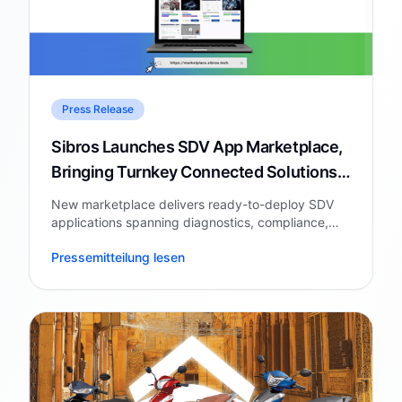
Press Release
Sibros Launches SDV App Marketplace,
Bringing Turnkey Connected Solutions
to Automakers and Fleets
New marketplace delivers ready-to-deploy SDV
applications spanning diagnostics, compliance,
battery intelligence, cybersecurity, and AI-
Pressemitteilung lesen
powered consumer experiences.